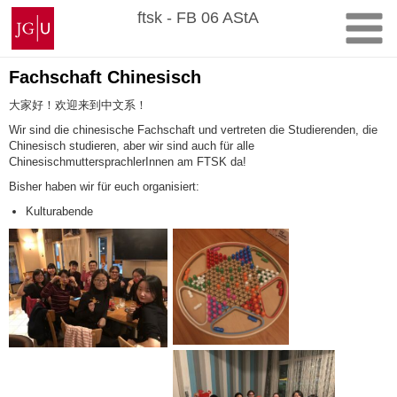
Zum
Johannes
ftsk - FB 06 AStA
Inhalt
Gutenberg-
springen
Universität
Mainz
Fachschaft Chinesisch
大家好！欢迎来到中文系！
Wir sind die chinesische Fachschaft und vertreten die Studierenden, die
Chinesisch studieren, aber wir sind auch für alle
ChinesischmuttersprachlerInnen am FTSK da!
Bisher haben wir für euch organisiert:
Kulturabende