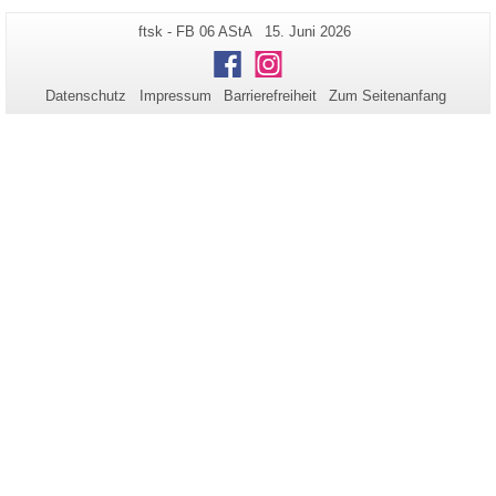
Zusätzliche
Seiten-
Letzte
ftsk - FB 06 AStA
15. Juni 2026
Name:
Aktualisierung:
Informationen
Facebook
Instagram
zu
Datenschutz
Impressum
Barrierefreiheit
Zum Seitenanfang
dieser
Seite