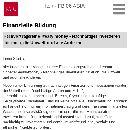
Zum
Johannes
ftsk - FB 06 AStA
Inhalt
Gutenberg-
springen
Universität
Mainz
Finanzielle Bildung
Fachvortragsreihe
#easy money - Nachhaltiges Investieren
für euch, die Umwelt und alle
Anderen
Liebe Studis,
hier findet ihr alle Videos unserer Finanzvortragsreihe mit Lennart
Schelter #easymoney - Nachhaltiges Investieren für euch, die Umwelt
und auch alle Anderen.
Neben einer Einführung zu nachhaltigen Finanzen und Investionen werden
die Unterthemen "nachhaltige Aktien und ETFs",
"Immobilieninvestitionen" und "Bitcoin, Crypto und zukünftige
Geldsysteme" behandelt. Dies ist keine offizielle Finanzberatung, sondern
es handelt sich nur um nformationen, aufgrund derer man sein finanzielles
Wissen noch selbstständig oder mit der Hilfe von Finanzberatern
erweitern kann. Der Fachvortrag fokussiert sich darauf, sein Geld
nachhaltig zu investieren und damit umweltfreundliche, soziale und
ethische Projekte zu fördern.