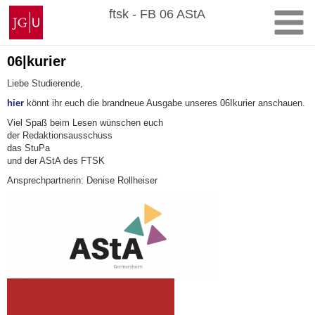
Zum
Johannes
ftsk - FB 06 AStA
Inhalt
Gutenberg-
springen
Universität
Mainz
06|kurier
Liebe Studierende,
hier
könnt ihr euch die brandneue Ausgabe unseres 06Ikurier anschauen.
Viel Spaß beim Lesen wünschen euch
der Redaktionsausschuss
das StuPa
und der AStA des FTSK
Ansprechpartnerin: Denise Rollheiser