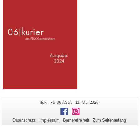
Zusätzliche
Seiten-
Letzte
ftsk - FB 06 AStA
11. Mai 2026
Name:
Aktualisierung:
Informationen
Facebook
Instagram
zu
Datenschutz
Impressum
Barrierefreiheit
Zum Seitenanfang
dieser
Seite